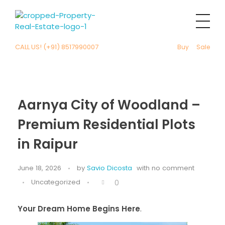
CALL US! (+91) 8517990007
Buy
Sale
Aarnya City of Woodland –
Premium Residential Plots
in Raipur
June 18, 2026
by
Savio Dicosta
with
no comment
Uncategorized
0
Your Dream Home Begins Here
.